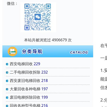
微信：
本站共被浏览过 4906679 次
在
一
西安电梯回收
229
1
二手电梯回收拆除
232
能
西安废旧电梯回收
218
但
大量回收各种电梯
197
废旧电梯拆除回收
199
2
回收各种型号电梯
216