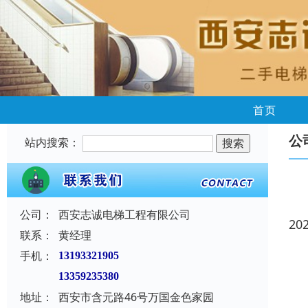
首页
公
站内搜索：
公司：
西安志诚电梯工程有限公司
20
联系：
黄经理
手机：
13193321905
13359235380
地址：
西安市含元路46号万国金色家园