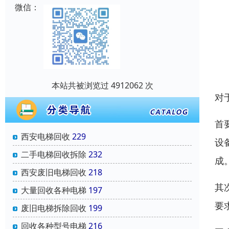
微信：
本站共被浏览过 4912062 次
对
首
西安电梯回收
229
设
二手电梯回收拆除
232
成
西安废旧电梯回收
218
其
大量回收各种电梯
197
要
废旧电梯拆除回收
199
回收各种型号电梯
216