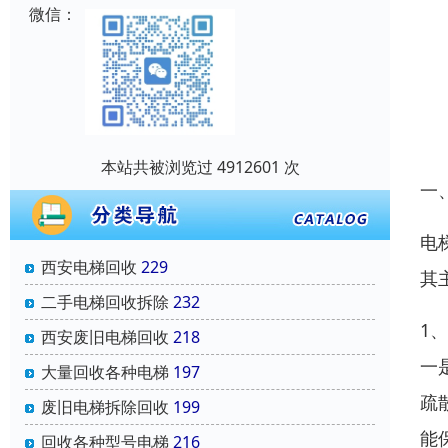
微信：
本站共被浏览过 4912601 次
一
电
西安电梯回收
229
其
二手电梯回收拆除
232
1
西安废旧电梯回收
218
一
大量回收各种电梯
197
疏
废旧电梯拆除回收
199
能
回收各种型号电梯
216