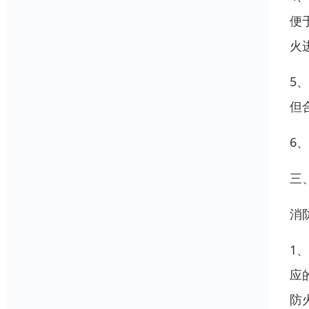
便
火
5
但
6
三
消
1
应
防