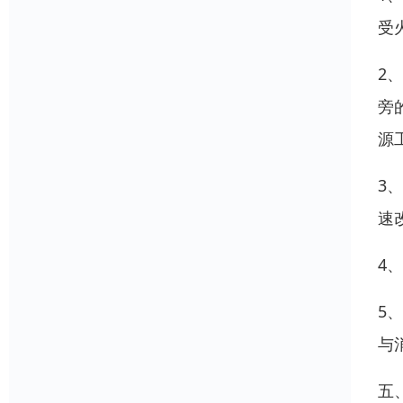
受
2
旁
源
3
速
4
5
与
五