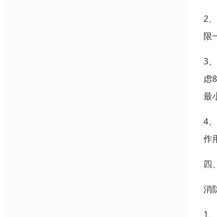
2
限
3
虑
最
4
作
四
消
1