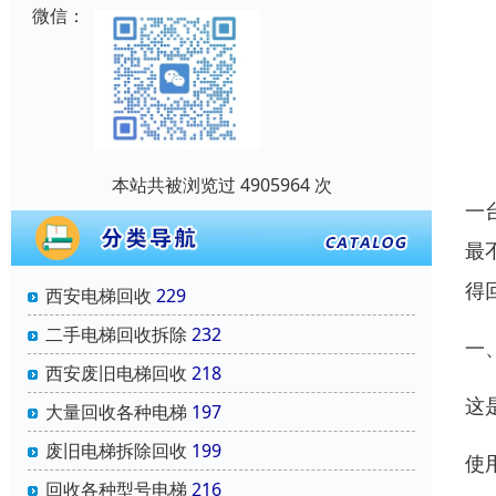
微信：
本站共被浏览过 4905964 次
一
最
得
西安电梯回收
229
二手电梯回收拆除
232
一
西安废旧电梯回收
218
这
大量回收各种电梯
197
废旧电梯拆除回收
199
‌使
回收各种型号电梯
216