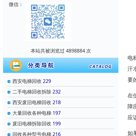
微信：
本站共被浏览过 4898884 次
电
汗
要
西安电梯回收
229
二手电梯回收拆除
232
在
西安废旧电梯回收
218
障
大量回收各种电梯
197
应
废旧电梯拆除回收
199
如
回收各种型号电梯
216