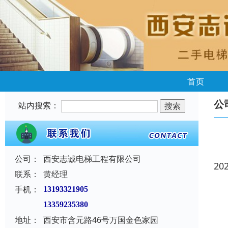
首页
公
站内搜索：
公司：
西安志诚电梯工程有限公司
20
联系：
黄经理
手机：
13193321905
13359235380
地址：
西安市含元路46号万国金色家园